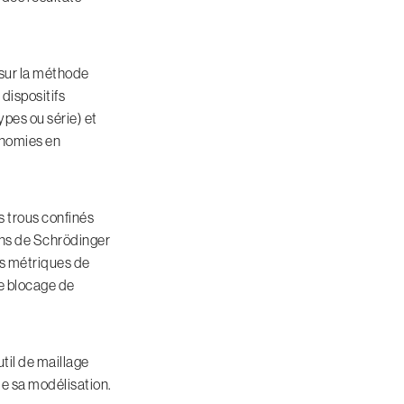
sur la méthode
dispositifs
ypes ou série) et
onomies en
s trous confinés
ons de Schrödinger
es métriques de
le blocage de
til de maillage
 de sa modélisation.