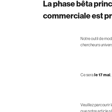
La phase bêta princ
commerciale est pr
Notre outil de mod
chercheurs univers
Ce sera
le 17 mai
,
Veuillez parcourir
que notre article