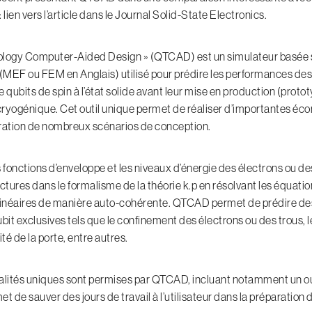
:
lien vers l’article dans le Journal Solid-State Electronics
.
ogy Computer-Aided Design » (QTCAD) est un simulateur basée 
 (MEF ou FEM en Anglais) utilisé pour prédire les performances des 
de qubits de spin à l’état solide avant leur mise en production (protot
ryogénique. Cet outil unique permet de réaliser d’importantes éc
oration de nombreux scénarios de conception.
fonctions d’enveloppe et les niveaux d’énergie des électrons ou de
tures dans le formalisme de la théorie k.p en résolvant les équati
 linéaires de manière auto-cohérente. QTCAD permet de prédire d
it exclusives tels que le confinement des électrons ou des trous, 
ité de la porte, entre autres.
alités uniques sont permises par QTCAD, incluant notamment un ou
met de sauver des jours de travail à l’utilisateur dans la préparation