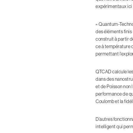
expérimentaux ici 
« Quantum-Technol
des éléments finis
construit à partir 
ce à température c
permettant l’expl
QTCAD calcule les 
dans des nanostruc
et de Poisson non
performance de qub
Coulomb et la fidél
D’autres fonctionn
intelligent qui per