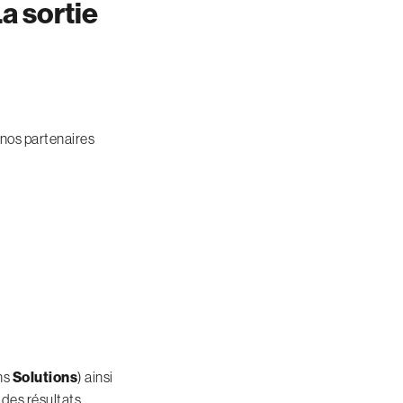
a sortie
 nos partenaires
ns
Solutions
) ainsi
des résultats